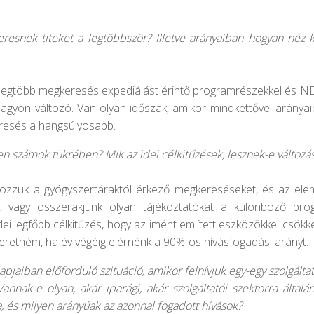
resnek titeket a legtöbbször? Illetve arányaiban hogyan néz k
 legtöbb megkeresés expediálást érintő programrészekkel és N
agyon változó. Van olyan időszak, amikor mindkettővel aránya
eresés a hangsúlyosabb.
en számok tükrében? Mik az idei célkitűzések, lesznek-e válto
ozzuk a gyógyszertáraktól érkező megkereséseket, és az ele
k, vagy összerakjunk olyan tájékoztatókat a különböző prog
ei legfőbb célkitűzés, hogy az imént említett eszközökkel csökk
eretném, ha év végéig elérnénk a 90%-os hívásfogadási arányt.
jaiban előforduló szituáció, amikor felhívjuk egy-egy szolgálta
annak-e olyan, akár iparági, akár szolgáltatói szektorra által
a, és milyen arányúak az azonnal fogadott hívások?