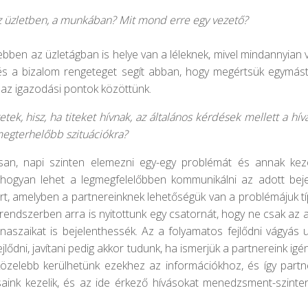
az üzletben, a munkában? Mit mond erre egy vezető?
bben az üzletágban is helye van a léleknek, mivel mindannyian
 és a bizalom rengeteget segít abban, hogy megértsük egymást,
 az igazodási pontok közöttünk.
ek, hisz, ha titeket hívnak, az általános kérdések mellett a hí
g megterhelőbb szituációkra?
san, napi szinten elemezni egy-egy problémát és annak kezel
, hogyan lehet a legmegfelelőbben kommunikálni az adott bejel
rt, amelyben a partnereinknek lehetőségük van a problémájuk típ
endszerben arra is nyitottunk egy csatornát, hogy ne csak az a
anaszaikat is bejelenthessék. Az a folyamatos fejlődni vágyá
 fejlődni, javítani pedig akkor tudunk, ha ismerjük a partnereink i
közelebb kerülhetünk ezekhez az információkhoz, és így partn
rsaink kezelik, és az ide érkező hívásokat menedzsment-szin