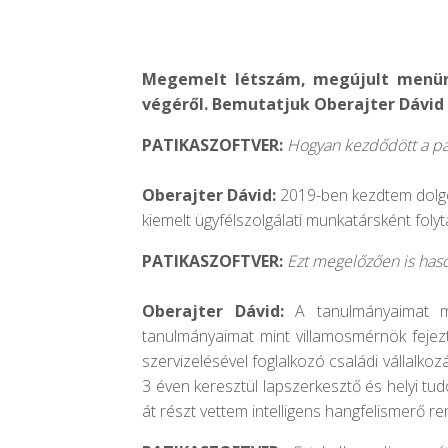
Megemelt létszám, megújult menüre
végéről. Bemutatjuk Oberajter Dávid 
PATIKASZOFTVER:
Hogyan kezdődött a pá
Oberajter Dávid:
2019-ben kezdtem dolgozn
kiemelt ügyfélszolgálati munkatársként foly
PATIKASZOFTVER:
Ezt megelőzően is haso
Oberajter Dávid:
A tanulmányaimat m
tanulmányaimat mint villamosmérnök fejez
szervizelésével foglalkozó családi vállalko
3 éven keresztül lapszerkesztő és helyi tu
át részt vettem intelligens hangfelismerő r