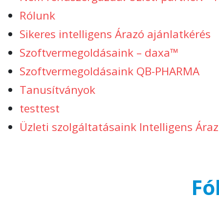
Rólunk
Sikeres intelligens Árazó ajánlatkérés
Szoftvermegoldásaink – daxa™
Szoftvermegoldásaink QB-PHARMA
Tanusítványok
testtest
Üzleti szolgáltatásaink Intelligens Ára
Fó