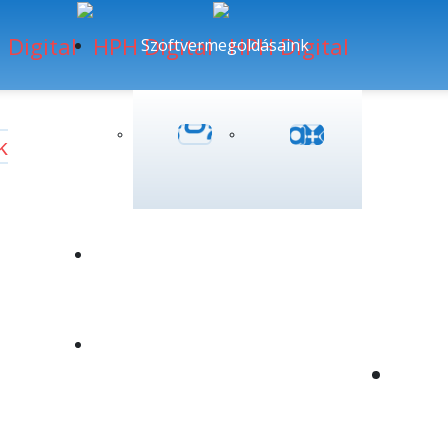
Szoftvermegoldásaink
k
Rólunk
Gyógyszerészszakmai
információk