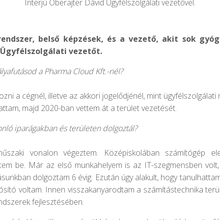
Interjú
Oberajter
Dávid Ügyfélszolgálati vezetővel.
ndszer, belső képzések, és a vezető, akit sok gyóg
Ügyfélszolgálati vezetőt.
lyafutásod a Pharma Cloud Kft.-nél?
i a cégnél, illetve az akkori jogelődjénél, mint ügyfélszolgálati
tattam, majd 2020-ban vettem át a terület vezetését.
nló iparágakban és területen dolgoztál?
űszaki vonalon végeztem. Középiskolában számítógép elekt
tem be. Már az első munkahelyem is az IT-szegmensben volt,
zásunkban dolgoztam 6 évig. Ezután úgy alakult, hogy tanulhatta
dósító voltam. Innen visszakanyarodtam a számítástechnika ter
endszerek fejlesztésében.