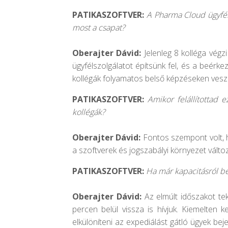
PATIKASZOFTVER:
A Pharma Cloud ügyfél
most a csapat?
Oberajter Dávid:
Jelenleg 8 kolléga vég
ügyfélszolgálatot építsünk fel, és a beérk
kollégák folyamatos belső képzéseken ves
PATIKASZOFTVER:
Amikor felállítottad e
kollégák?
Oberajter Dávid:
Fontos szempont volt, h
a szoftverek és jogszabályi környezet válto
PATIKASZOFTVER:
Ha már kapacitásról be
Oberajter Dávid:
Az elmúlt időszakot te
percen belül vissza is hívjuk. Kiemelten
elkülöníteni az expediálást gátló ügyek bej