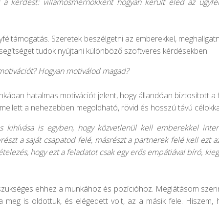
t a kérdést: villamosmérnökként hogyan került eléd az ügyfél
gyféltámogatás. Szeretek beszélgetni az emberekkel, meghallgatn
a segítséget tudok nyújtani különböző szoftveres kérdésekben.
 motivációt? Hogyan motiválod magad?
an hatalmas motivációt jelent, hogy állandóan biztosított a f
mellett a nehezebben megoldható, rövid és hosszú távú célokka
s kihívása is egyben, hogy közvetlenül kell emberekkel inte
részt a saját csapatod felé, másrészt a partnerek felé kell ezt 
ételezés, hogy ezt a feladatot csak egy erős empátiával bíró, ki
zükséges ehhez a munkához és pozícióhoz. Meglátásom szerint e
a meg is oldottuk, és elégedett volt, az a másik fele. Hiszem