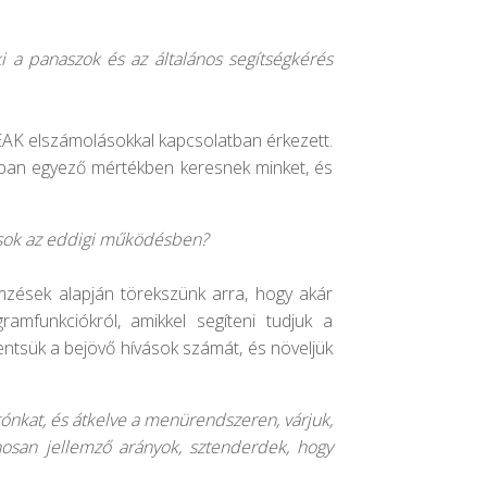
i a panaszok és az általános segítségkérés
EAK elszámolásokkal kapcsolatban érkezett.
iban egyező mértékben keresnek minket, és
zások az eddigi működésben?
mzések alapján törekszünk arra, hogy akár
ramfunkciókról, amikkel segíteni tudjuk a
entsük a bejövő hívások számát, és növeljük
tónkat, és átkelve a menürendszeren, várjuk,
ánosan jellemző arányok, sztenderdek, hogy