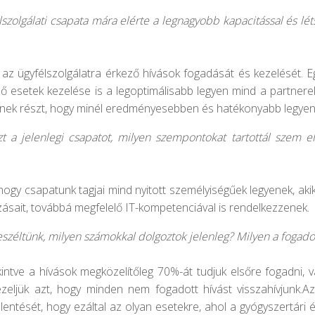
szolgálati csapata mára elérte a legnagyobb kapacitással és 
zi az ügyfélszolgálatra érkező hívások fogadását és kezelését.
ező esetek kezelése is a legoptimálisabb legyen mind a partner
znek részt, hogy minél eredményesebben és hatékonyabb legyen
zt a jelenlegi csapatot, milyen szempontokat tartottál szem elő
ogy csapatunk tagjai mind nyitott személyiségűek legyenek, aki
zásait, továbbá megfelelő IT-kompetenciával is rendelkezzenek.
széltünk, milyen számokkal dolgoztok jelenleg? Milyen a fogado
kintve a hívások megközelítőleg 70%-át tudjuk elsőre fogadni,
 kezeljük azt, hogy minden nem fogadott hívást visszahívjunk
elentését, hogy ezáltal az olyan esetekre, ahol a gyógyszertári é