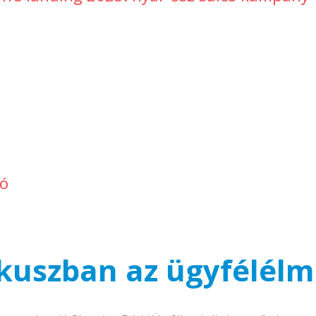
zó
kuszban az ügyfélél