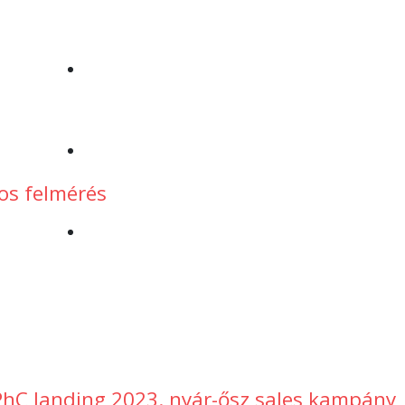
Intelligens Árazó
IT-kalauz
os felmérés
Kapcsolat
PhC landing 2023. nyár-ősz sales kampány