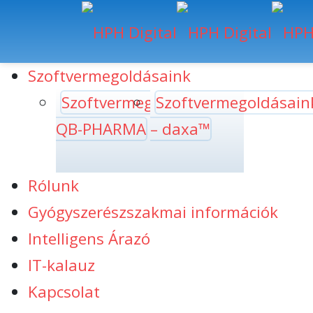
Szoftvermegoldásaink
Szoftvermegoldásaink
Szoftvermegoldásain
QB-PHARMA
– daxa™
Rólunk
Gyógyszerészszakmai információk
Intelligens Árazó
IT-kalauz
Kapcsolat