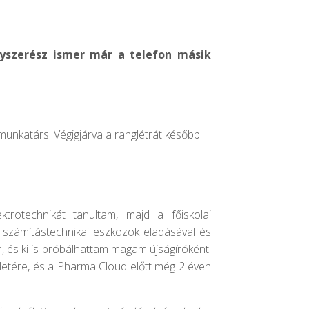
yszerész ismer már a telefon másik
 munkatárs. Végigjárva a ranglétrát később
rotechnikát tanultam, majd a főiskolai
 számítástechnikai eszközök eladásával és
m, és ki is próbálhattam magam újságíróként.
ületére, és a Pharma Cloud előtt még 2 éven