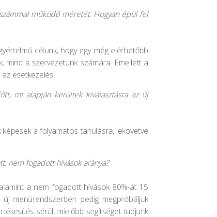
létszámmal működő méretét. Hogyan épül fel
 Egyértelmű célunk, hogy egy még elérhetőbb
ek, mind a szervezetünk számára. Emellett a
 az esetkezelés.
tt, mi alapján kerültek kiválasztásra az új
k képesek a folyamatos tanulásra, lekövetve
tt, nem fogadott hívások aránya?
 valamint a nem fogadott hívások 80%-át 15
.Az új menürendszerben pedig megpróbáljuk
rtékesítés sérül, mielőbb segítséget tudjunk