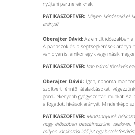
nyújtani partnereinknek.
PATIKASZOFTVER:
Milyen kérdésekkel ke
aránya?
Oberajter Dávid:
Az elmúlt időszakban a
A panaszok és a segítségkérések aránya n
van olyan is, amikor egyik vagy másik megk
PATIKASZOFTVER:
Van bármi törekvés ez
Oberajter Dávid:
Igen, naponta monitor
szoftvert érintő átalakításokat végezzün
gördülékenyebb gyógyszertári munkát. Az id
a fogadott hívások arányát. Mindenképp sz
PATIKASZOFTVER:
Mindannyiunk hétköznap
hogy élőszóban beszélhessünk valakivel. V
milyen várakozási idő jut egy betelefonálór