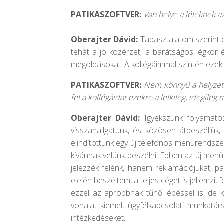
PATIKASZOFTVER:
Van helye a léleknek 
Oberajter Dávid:
Tapasztalatom szerint e
tehát a jó közérzet, a barátságos légkör
megoldásokat. A kollégáimmal szintén ezek
PATIKASZOFTVER:
Nem könnyű a helyzetet
fel a kollégáidat ezekre a lelkileg, idegile
Oberajter Dávid:
Igyekszünk folyamato
visszahallgatunk, és közösen átbeszéljük
elindítottunk egy új telefonos menürendsze
kívánnak velünk beszélni. Ebben az új menür
jelezzék felénk, hanem reklamációjukat, p
elején beszéltem, a teljes céget is jellemzi,
ezzel az apróbbnak tűnő lépéssel is, de 
vonalat kiemelt ügyfélkapcsolati munkatá
intézkedéseket.