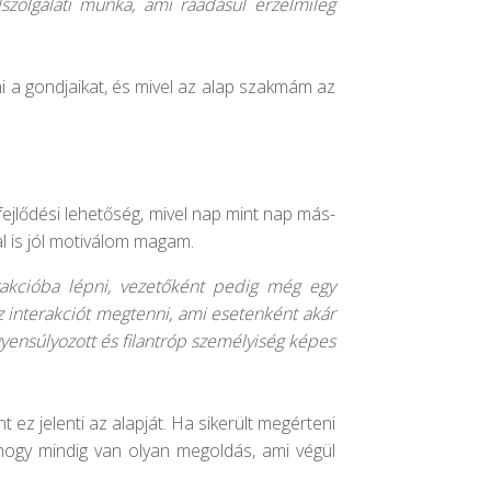
szolgálati munka, ami ráadásul érzelmileg
i a gondjaikat, és mivel az alap szakmám az
ejlődési lehetőség, mivel nap mint nap más-
l is jól motiválom magam.
rakcióba lépni, vezetőként pedig még egy
az interakciót megtenni, ami esetenként akár
egyensúlyozott és filantróp személyiség képes
z jelenti az alapját. Ha sikerült megérteni
, hogy mindig van olyan megoldás, ami végül