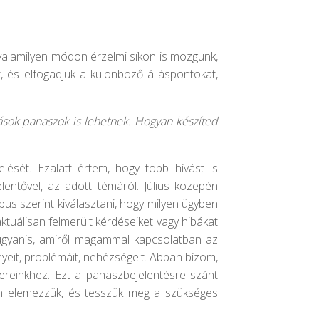
 valamilyen módon érzelmi síkon is mozgunk,
 és elfogadjuk a különböző álláspontokat,
vások panaszok is lehetnek. Hogyan készíted
ését. Ezalatt értem, hogy több hívást is
entővel, az adott témáról. Július közepén
us szerint kiválasztani, hogy milyen ügyben
ktuálisan felmerült kérdéseiket vagy hibákat
s ugyanis, amiről magammal kapcsolatban az
gényeit, problémáit, nehézségeit. Abban bízom,
ereinkhez. Ezt a panaszbejelentésre szánt
ten elemezzük, és tesszük meg a szükséges