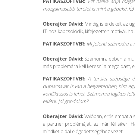
PATIKASZOFTVER:
Ezt hallva adja magá
mozgalmasabb terület is mint a gépeké.
🙂
Oberajter Dávid:
Mindig is érdekelt az ü
IT-hoz kapcsolódik, kifejezetten motivál, h
PATIKASZOFTVER:
Mi jelenti számodra a
Oberajter Dávid:
Számomra ebben a munkáb
más problémára kell keresni a megoldást, e
PATIKASZOFTVER:
A terület szépsége é
duplacsavar is van a helyzetedben, hisz egy
konfliktusos is lehet. Számomra logikus felt
ellátni. Jól gondolom?
Oberajter Dávid:
Valóban, erős empátia s
a partner problémáját, az már fél siker. H
mindkét oldal elégedettségéhez vezet.