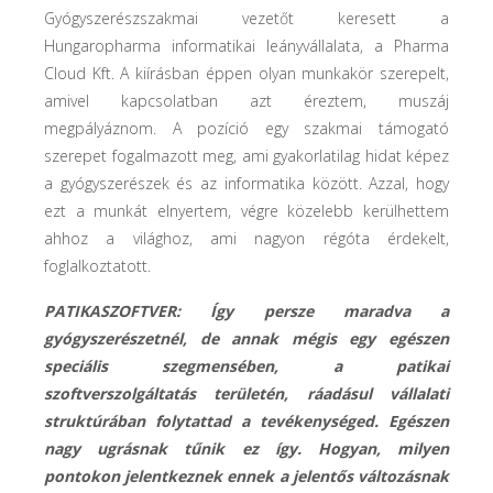
Gyógyszerészszakmai vezetőt keresett a
Hungaropharma informatikai leányvállalata, a Pharma
Cloud Kft. A kiírásban éppen olyan munkakör szerepelt,
amivel kapcsolatban azt éreztem, muszáj
megpályáznom. A pozíció egy szakmai támogató
szerepet fogalmazott meg, ami gyakorlatilag hidat képez
a gyógyszerészek és az informatika között. Azzal, hogy
ezt a munkát elnyertem, végre közelebb kerülhettem
ahhoz a világhoz, ami nagyon régóta érdekelt,
foglalkoztatott.
PATIKASZOFTVER: Így persze maradva a
gyógyszerészetnél, de annak mégis egy egészen
speciális szegmensében, a patikai
szoftverszolgáltatás területén, ráadásul vállalati
struktúrában folytattad a tevékenységed. Egészen
nagy ugrásnak tűnik ez így. Hogyan, milyen
pontokon jelentkeznek ennek a jelentős változásnak