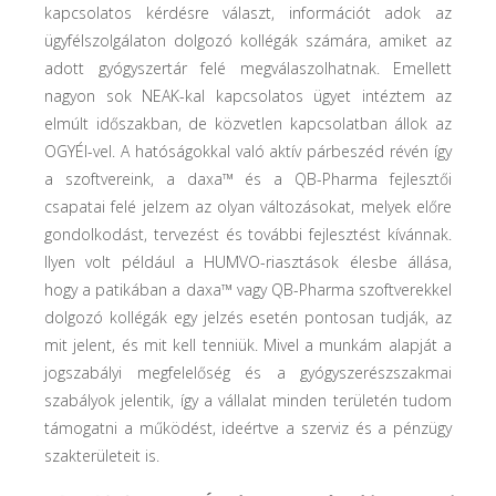
kapcsolatos kérdésre választ, információt adok az
ügyfélszolgálaton dolgozó kollégák számára, amiket az
adott gyógyszertár felé megválaszolhatnak. Emellett
nagyon sok NEAK-kal kapcsolatos ügyet intéztem az
elmúlt időszakban, de közvetlen kapcsolatban állok az
OGYÉI-vel. A hatóságokkal való aktív párbeszéd révén így
a szoftvereink, a daxa™ és a QB-Pharma fejlesztői
csapatai felé jelzem az olyan változásokat, melyek előre
gondolkodást, tervezést és további fejlesztést kívánnak.
Ilyen volt például a HUMVO-riasztások élesbe állása,
hogy a patikában a daxa™ vagy QB-Pharma szoftverekkel
dolgozó kollégák egy jelzés esetén pontosan tudják, az
mit jelent, és mit kell tenniük. Mivel a munkám alapját a
jogszabályi megfelelőség és a gyógyszerészszakmai
szabályok jelentik, így a vállalat minden területén tudom
támogatni a működést, ideértve a szerviz és a pénzügy
szakterületeit is.