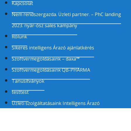
Kapcsolat
Nem rendszergazda. Üzleti partner. – PhC landing
2023. nyár-ősz sales kampány
Rólunk
Sikeres intelligens Árazó ajánlatkérés
Szoftvermegoldásaink – daxa™
Szoftvermegoldásaink QB-PHARMA
Tanusítványok
testtest
Üzleti szolgáltatásaink Intelligens Árazó