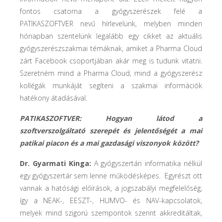
fontos csatorna a gyógyszerészek felé a
PATIKASZOFTVER nevű hírlevelünk, melyben minden
hónapban szentelünk legalább egy cikket az aktuális
gyógyszerészszakmai témáknak, amiket a Pharma Cloud
zárt Facebook csoportjában akár meg is tudunk vitatni.
Szeretném mind a Pharma Cloud, mind a gyógyszerész
kollégák munkáját segíteni a szakmai információk
hatékony átadásával.
PATIKASZOFTVER: Hogyan látod a
szoftverszolgáltató szerepét és jelentőségét a mai
patikai piacon és a mai gazdasági viszonyok között?
Dr. Gyarmati Kinga:
A gyógyszertári informatika nélkül
egy gyógyszertár sem lenne működésképes. Egyrészt ott
vannak a hatósági előírások, a jogszabályi megfelelőség,
így a NEAK-, EESZT-, HUMVO- és NAV-kapcsolatok,
melyek mind szigorú szempontok szerint akkreditáltak,