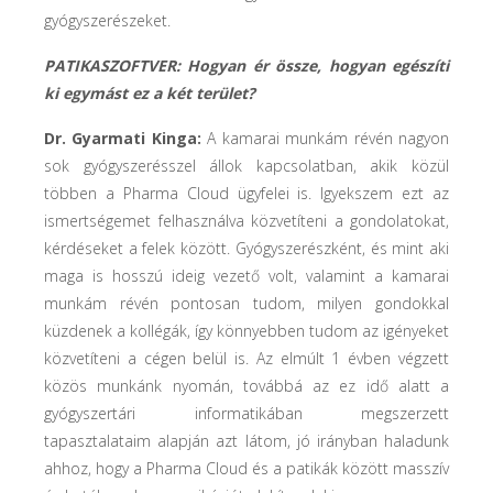
gyógyszerészeket.
PATIKASZOFTVER: Hogyan ér össze, hogyan egészíti
ki egymást ez a két terület?
Dr. Gyarmati Kinga:
A kamarai munkám révén nagyon
sok gyógyszerésszel állok kapcsolatban, akik közül
többen a Pharma Cloud ügyfelei is. Igyekszem ezt az
ismertségemet felhasználva közvetíteni a gondolatokat,
kérdéseket a felek között. Gyógyszerészként, és mint aki
maga is hosszú ideig vezető volt, valamint a kamarai
munkám révén pontosan tudom, milyen gondokkal
küzdenek a kollégák, így könnyebben tudom az igényeket
közvetíteni a cégen belül is. Az elmúlt 1 évben végzett
közös munkánk nyomán, továbbá az ez idő alatt a
gyógyszertári informatikában megszerzett
tapasztalataim alapján azt látom, jó irányban haladunk
ahhoz, hogy a Pharma Cloud és a patikák között masszív