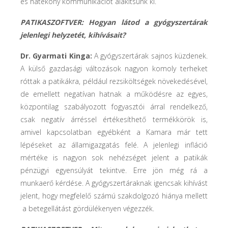
és hatékony kommunikációt alakítsunk ki.
PATIKASZOFTVER: Hogyan látod a gyógyszertárak
jelenlegi helyzetét, kihívásait?
Dr. Gyarmati Kinga:
A gyógyszertárak sajnos küzdenek.
A külső gazdasági változások nagyon komoly terheket
róttak a patikákra, például rezsiköltségek növekedésével,
de emellett negatívan hatnak a működésre az egyes,
központilag szabályozott fogyasztói árral rendelkező,
csak negatív árréssel értékesíthető termékkörök is,
amivel kapcsolatban egyébként a Kamara már tett
lépéseket az államigazgatás felé. A jelenlegi infláció
mértéke is nagyon sok nehézséget jelent a patikák
pénzügyi egyensúlyát tekintve. Erre jön még rá a
munkaerő kérdése. A gyógyszertáraknak igencsak kihívást
jelent, hogy megfelelő számú szakdolgozó hiánya mellett
a betegellátást gördülékenyen végezzék.