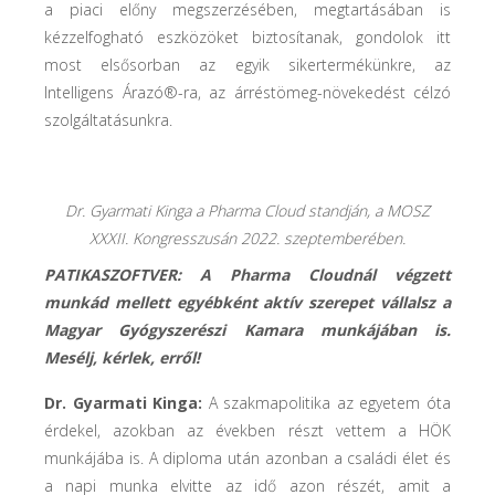
a piaci előny megszerzésében, megtartásában is
kézzelfogható eszközöket biztosítanak, gondolok itt
most elsősorban az egyik sikertermékünkre, az
Intelligens Árazó®-ra, az árréstömeg-növekedést célzó
szolgáltatásunkra.
Dr. Gyarmati Kinga a Pharma Cloud standján, a MOSZ
XXXII. Kongresszusán 2022. szeptemberében.
PATIKASZOFTVER: A Pharma Cloudnál végzett
munkád mellett egyébként aktív szerepet vállalsz a
Magyar Gyógyszerészi Kamara munkájában is.
Mesélj, kérlek, erről!
Dr. Gyarmati Kinga:
A szakmapolitika az egyetem óta
érdekel, azokban az években részt vettem a HÖK
munkájába is. A diploma után azonban a családi élet és
a napi munka elvitte az idő azon részét, amit a