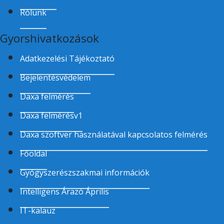
Rólunk
Gyorshivatkozások
Adatkezelési Tájékoztató
Bejelentésvédelem
Daxa felmérés
Daxa felmérésv1
Daxa szoftver használatával kapcsolatos felmérés
Főoldal
Gyógyszerészszakmai információk
Intelligens Árazó Április
IT-kalauz