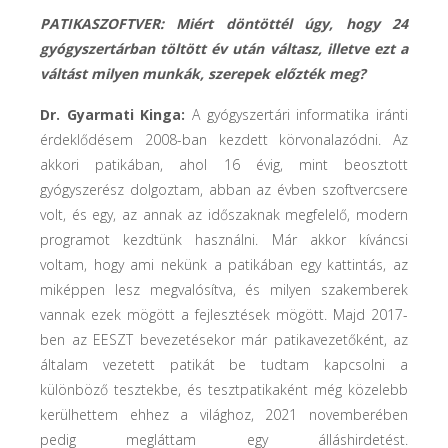
PATIKASZOFTVER: Miért döntöttél úgy, hogy 24
gyógyszertárban töltött év után váltasz, illetve ezt a
váltást milyen munkák, szerepek előzték meg?
Dr. Gyarmati Kinga:
A gyógyszertári informatika iránti
érdeklődésem 2008-ban kezdett körvonalazódni. Az
akkori patikában, ahol 16 évig, mint beosztott
gyógyszerész dolgoztam, abban az évben szoftvercsere
volt, és egy, az annak az időszaknak megfelelő, modern
programot kezdtünk használni. Már akkor kíváncsi
voltam, hogy ami nekünk a patikában egy kattintás, az
miképpen lesz megvalósítva, és milyen szakemberek
vannak ezek mögött a fejlesztések mögött. Majd 2017-
ben az EESZT bevezetésekor már patikavezetőként, az
általam vezetett patikát be tudtam kapcsolni a
különböző tesztekbe, és tesztpatikaként még közelebb
kerülhettem ehhez a világhoz, 2021 novemberében
pedig megláttam egy álláshirdetést.