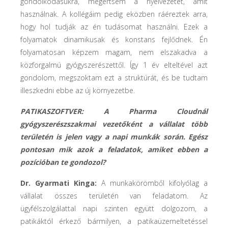
gondolkodásukra, megértsem a nyelvezetet, amit
használnak. A kollégáim pedig eközben ráéreztek arra,
hogy hol tudják az én tudásomat használni. Ezek a
folyamatok dinamikusak és konstans fejlődnek. Én
folyamatosan képzem magam, nem elszakadva a
közforgalmú gyógyszerészettől. Így 1 év elteltével azt
gondolom, megszoktam ezt a struktúrát, és be tudtam
illeszkedni ebbe az új környezetbe.
PATIKASZOFTVER: A Pharma Cloudnál
gyógyszerészszakmai vezetőként a vállalat több
területén is jelen vagy a napi munkák során. Egész
pontosan mik azok a feladatok, amiket ebben a
pozícióban te gondozol?
Dr. Gyarmati Kinga:
A munkakörömből kifolyólag a
vállalat összes területén van feladatom. Az
ügyfélszolgálattal napi szinten együtt dolgozom, a
patikáktól érkező bármilyen, a patikaüzemeltetéssel