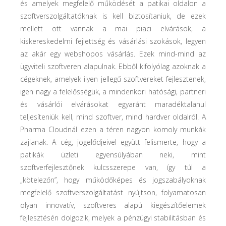
és amelyek megfelelő működését a patikai oldalon a
szoftverszolgáltatóknak is kell biztosítaniuk, de ezek
mellett ott vannak a mai piaci elvárások, a
kiskereskedelmi fejlettség és vásárlási szokások, legyen
az akár egy webshopos vásárlás. Ezek mind-mind az
ügyviteli szoftveren alapulnak. Ebből kifolyólag azoknak a
cégeknek, amelyek ilyen jellegű szoftvereket fejlesztenek,
igen nagy a felelősségük, a mindenkori hatósági, partneri
és vásárlói elvárásokat egyaránt maradéktalanul
teljesíteniük kell, mind szoftver, mind hardver oldalról. A
Pharma Cloudnál ezen a téren nagyon komoly munkák
zajlanak. A cég, jogelődjeivel együtt felismerte, hogy a
patikák üzleti egyensúlyában neki, mint
szoftverfejlesztőnek kulcsszerepe van, így túl a
„kötelezőn”, hogy működőképes és jogszabályoknak
megfelelő szoftverszolgáltatást nyújtson, folyamatosan
olyan innovatív, szoftveres alapú kiegészítőelemek
fejlesztésén dolgozik, melyek a pénzügyi stabilitásban és