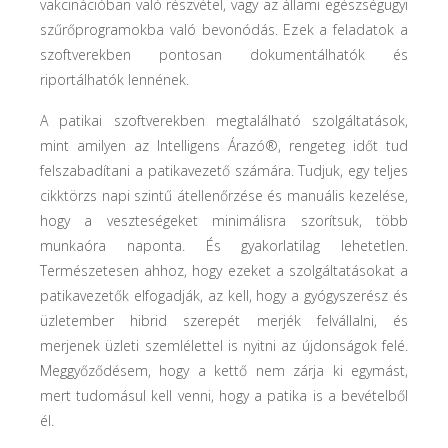
vakcinációban való részvétel, vagy az állami egészségügyi
szűrőprogramokba való bevonódás. Ezek a feladatok a
szoftverekben pontosan dokumentálhatók és
riportálhatók lennének.
A patikai szoftverekben megtalálható szolgáltatások,
mint amilyen az Intelligens Árazó®, rengeteg időt tud
felszabadítani a patikavezető számára. Tudjuk, egy teljes
cikktörzs napi szintű átellenőrzése és manuális kezelése,
hogy a veszteségeket minimálisra szorítsuk, több
munkaóra naponta. És gyakorlatilag lehetetlen.
Természetesen ahhoz, hogy ezeket a szolgáltatásokat a
patikavezetők elfogadják, az kell, hogy a gyógyszerész és
üzletember hibrid szerepét merjék felvállalni, és
merjenek üzleti szemlélettel is nyitni az újdonságok felé.
Meggyőződésem, hogy a kettő nem zárja ki egymást,
mert tudomásul kell venni, hogy a patika is a bevételből
él.