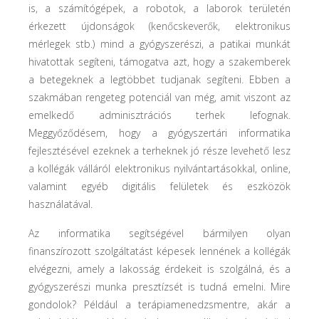
is, a számítógépek, a robotok, a laborok területén
érkezett újdonságok (kenőcskeverők, elektronikus
mérlegek stb.) mind a gyógyszerészi, a patikai munkát
hivatottak segíteni, támogatva azt, hogy a szakemberek
a betegeknek a legtöbbet tudjanak segíteni. Ebben a
szakmában rengeteg potenciál van még, amit viszont az
emelkedő adminisztrációs terhek lefognak.
Meggyőződésem, hogy a gyógyszertári informatika
fejlesztésével ezeknek a terheknek jó része levehető lesz
a kollégák válláról elektronikus nyilvántartásokkal, online,
valamint egyéb digitális felületek és eszközök
használatával.
Az informatika segítségével bármilyen olyan
finanszírozott szolgáltatást képesek lennének a kollégák
elvégezni, amely a lakosság érdekeit is szolgálná, és a
gyógyszerészi munka presztízsét is tudná emelni. Mire
gondolok? Például a terápiamenedzsmentre, akár a