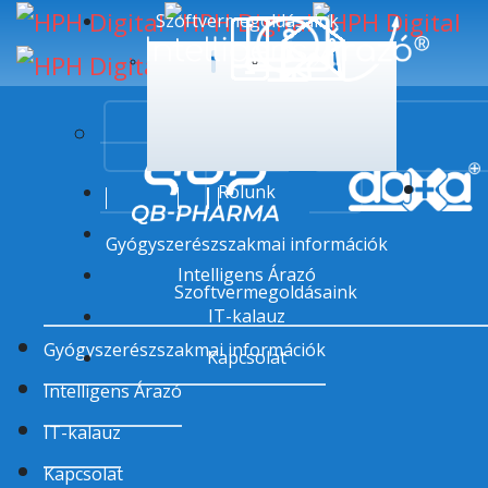
Szoftvermegoldásaink
Szoftvermegoldásaink
Szoftvermegoldásain
QB-PHARMA
daxa™
Rólunk
Gyógyszerészszakmai információk
Intelligens Árazó
Szoftvermegoldásaink
IT-kalauz
Gyógyszerészszakmai információk
Kapcsolat
Intelligens Árazó
IT-kalauz
Kapcsolat