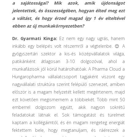
a sajátosságai? Mik azok, amik újdonságot
jelentettek, és összességében, hogyan élted meg ezt
a váltást, és hogy érzed magad így 1 év elteltével
ebben az új munkakörnyezetben?
Dr. Gyarmati Kinga:
Ez nem egy nagy ugrás, hanem
inkább egy belépés volt részemről a végtelenbe. 😊 A
gyógyszertári szektor a kis-és középvállalatok világa,
patikánként átlagosan 3-10 dolgozóval, ahol a
munkafázisok jól körül határolhatóak. A Pharma Cloud a
Hungaropharma vállalatcsoport tagjaként viszont egy
nagyvállalati struktúra szerint felépülő szervezet, amiben
először is a magam helyzetét kellett megértenem, majd
ezt követően megismernem a többiekét. Több mint 50
emberrel dolgozom együtt, akik nagyon sokrétű
feladatokat látnak el. Sok támogatást és türelmet
kaptam a kollégáimtól, és én magam rengeteg energiát
fektettem bele, hogy megtanuljam, és ráérezzek a