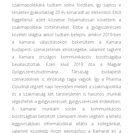
szakmapolitikára tudtam volna fordítani, így sajnos e
területen gyakorlatilag 20 év kimaradt az életemből. Ettől
függetlenül azért közvetve folyamatosan követtem a
szakmapolitikai történéseket. Ebbe a gyógyszerészeti
közéleti világba akkor tudtam belépni, amikor 2019-ben
a kamarai választásokon bekerültem a Kamara
budapesti szervezetének elnökségébe, valamint tagként
a Kamara országos kommunikációs bizottságába
beválasztottak. Ezen kívül 2019 óta a Magyar
Gyógyszerésztudományi Társaság budapesti
szervezetének is elnökségi tagja vagyok. Így a Pharma
Cloudnál végzett napi teendőim mellett a szakmapolitika
és a szakmaiság két társterületén is hasznos munkát
végezhetek a gyógyszerészet, gyógyszerészek érdekében.
A kamarai munkám során a kommunikációs
bizottságban betöltött szerepem révén segítem a lehető
leggyorsabban információkkal ellátni a kollégáinkat,
valamint közelebb hozni egymáshoz a Kamarát és a