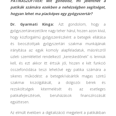
PATIKASZOFTVER: Mit gondolsz, mi jelenthet a
patikák számára ezekben a nehézségben segítséget,
hogyan lehet ma piacképes egy gyógyszertár?
Dr. Gyarmati Kinga:
Azt gondolom, hogy a
gyógyszertárvezetőkre nagy teher hárul, hiszen azon kívül,
hogy közforgalmú gyógyszerészként a betegek ellátása
és beosztottjaik gyógyszertári szakmai munkájának
irányítása az egyik komoly alapfeladatuk, másrészről
üzleti szemlélettel rendelkező „kereskedőnek” is lenniük
kell, és ezt akkor itt értsük jól, hiszen e két funkció
összefonódása teszi lehetővé egy patika számára a
sikeres működést: a betegek/vásárlók magas szintű
szakmai kiszolgálását, a dolgozói bérek és
rezsiköltségek kitermelését és az esetleges
patikafejlesztések, beruházások finanszírozását
együttesen.
Az elmúlt években a digitalizáció megjelent a patikákban