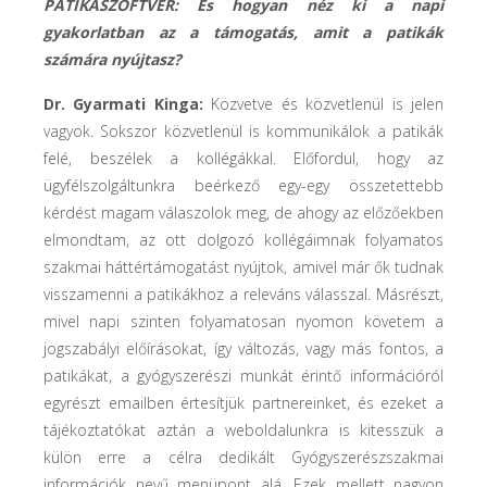
PATIKASZOFTVER: És hogyan néz ki a napi
gyakorlatban az a támogatás, amit a patikák
számára nyújtasz?
Dr. Gyarmati Kinga:
Közvetve és közvetlenül is jelen
vagyok. Sokszor közvetlenül is kommunikálok a patikák
felé, beszélek a kollégákkal. Előfordul, hogy az
ügyfélszolgáltunkra beérkező egy-egy összetettebb
kérdést magam válaszolok meg, de ahogy az előzőekben
elmondtam, az ott dolgozó kollégáimnak folyamatos
szakmai háttértámogatást nyújtok, amivel már ők tudnak
visszamenni a patikákhoz a releváns válasszal. Másrészt,
mivel napi szinten folyamatosan nyomon követem a
jogszabályi előírásokat, így változás, vagy más fontos, a
patikákat, a gyógyszerészi munkát érintő információról
egyrészt emailben értesítjük partnereinket, és ezeket a
tájékoztatókat aztán a weboldalunkra is kitesszük a
külön erre a célra dedikált Gyógyszerészszakmai
információk nevű menüpont alá. Ezek mellett nagyon